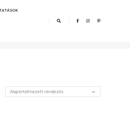
TATÁSOK
Kezdőlap
Képvilágítás