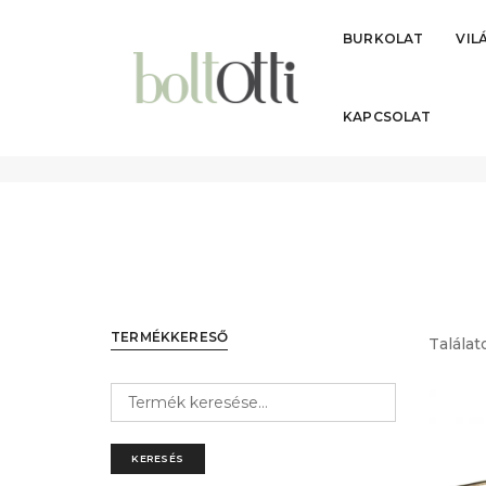
BURKOLAT
VIL
KAPCSOLAT
Kategória: Képvilágítás
TERMÉKKERESŐ
Találat
Keresési
kifejezés:
KERESÉS