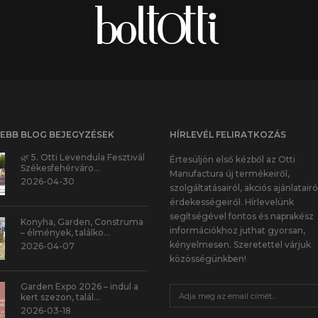
SEBB BLOG BEJEGYZÉSEK
HÍRLEVÉL FELIRATKOZÁS
🌿 5. Otti Levendula Fesztivál
Értesüljön első kézből az Otti
Székesfehérváro…
Manufactura új termékeiről,
2026-04-30
szolgáltatásairól, akciós ajánlatairó
érdekességeiről. Hírlevelünk
segítségével fontos és naprakész
Konyha, Garden, Construma
információkhoz juthat gyorsan,
– élmények, találko…
kényelmesen. Szeretettel várjuk
2026-04-07
közösségünkben!
Garden Expo 2026 – indul a
kert szezon, talál…
2026-03-18