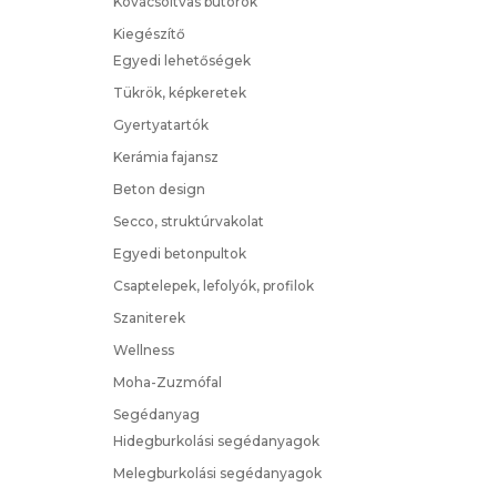
Kovácsoltvas bútorok
Kiegészítő
Egyedi lehetőségek
Tükrök, képkeretek
Gyertyatartók
Kerámia fajansz
Beton design
Secco, struktúrvakolat
Egyedi betonpultok
Csaptelepek, lefolyók, profilok
Szaniterek
Wellness
Moha-Zuzmófal
Segédanyag
Hidegburkolási segédanyagok
Melegburkolási segédanyagok