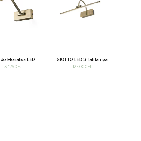
rdo Monalisa LED…
GIOTTO LED S fali lámpa
37.290
Ft
127.000
Ft