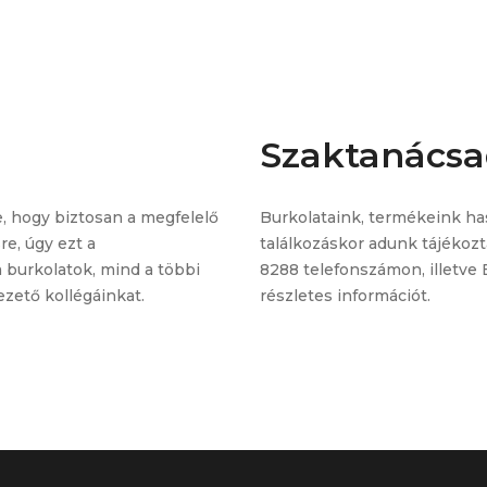
Szaktanácsa
, hogy biztosan a megfelelő
Burkolataink, termékeink ha
e, úgy ezt a
találkozáskor adunk tájékoz
a burkolatok, mind a többi
8288
telefonszámon, illetve
zető kollégáinkat.
részletes információt.