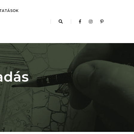
TATÁSOK
adás