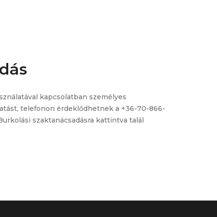
dás
sználatával kapcsolatban személyes
tatást, telefonon érdeklődhetnek a
+36-70-866-
Burkolási szaktanácsadásra
kattintva talál