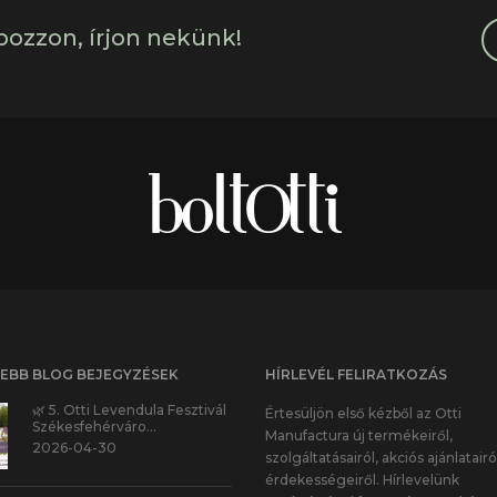
bozzon, írjon nekünk!
SEBB BLOG BEJEGYZÉSEK
HÍRLEVÉL FELIRATKOZÁS
🌿 5. Otti Levendula Fesztivál
Értesüljön első kézből az Otti
Székesfehérváro…
Manufactura új termékeiről,
2026-04-30
szolgáltatásairól, akciós ajánlatairó
érdekességeiről. Hírlevelünk