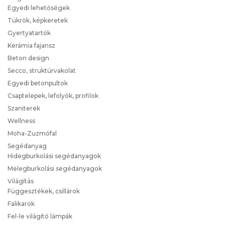
Egyedi lehetőségek
Tükrök, képkeretek
Gyertyatartók
Kerámia fajansz
Beton design
Secco, struktúrvakolat
Egyedi betonpultok
Csaptelepek, lefolyók, profilok
Szaniterek
Wellness
Moha-Zuzmófal
Segédanyag
Hidegburkolási segédanyagok
Melegburkolási segédanyagok
Világítás
Függesztékek, csillárok
Falikarok
Fel-le világító lámpák