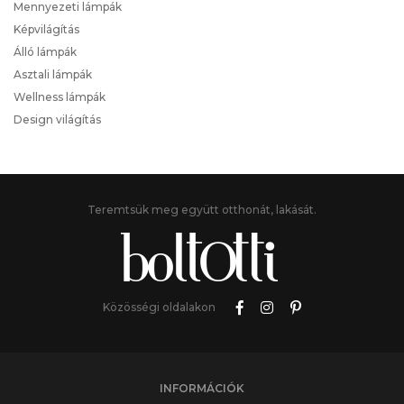
Mennyezeti lámpák
Képvilágítás
Álló lámpák
Asztali lámpák
Wellness lámpák
Design világítás
Teremtsük meg együtt otthonát, lakását.
Közösségi oldalakon
INFORMÁCIÓK