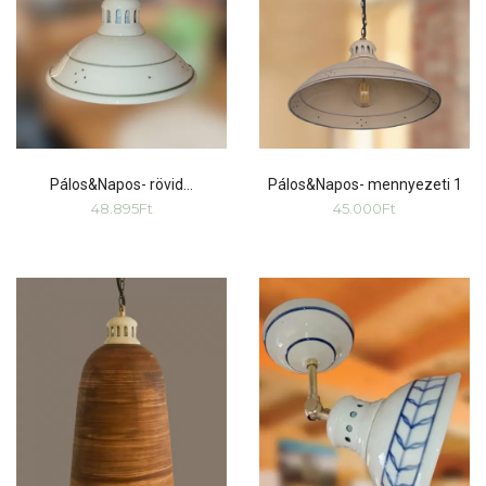
Pálos&Napos- rövid…
Pálos&Napos- mennyezeti 1
48.895
Ft
45.000
Ft