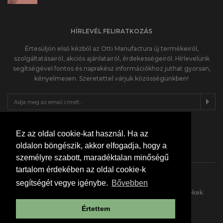
HÍRLEVÉL FELIRATKOZÁS
Értesüljön első kézből az Otti Manufactura új termékeiről,
szolgáltatásairól, akciós ajánlatairól, érdekességeiről. Hírlevelünk
segítségével fontos és naprakész információkhoz juthat gyorsan,
kényelmesen. Szeretettel várjuk közösségünkben!
KÖVESS MINKET INSTÁN
Ez az oldal cookie-kat használ. Ha az
oldalon böngészik, akkor elfogadja, hogy a
személyre szabott, maradéktalan minőségű
tartalom érdekében az oldal cookie-k
segítségét vegye igénybe.
Bővebben
Otti Manufactura, teljes körű tervezés, kivitelezés, termékek
építkezéshez, felújításhoz.
Értettem
© 2026 Otti Manufactura