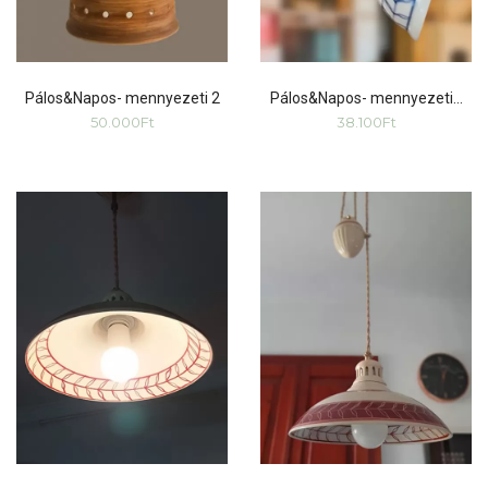
Pálos&Napos- mennyezeti 2
Pálos&Napos- mennyezeti…
50.000
Ft
38.100
Ft