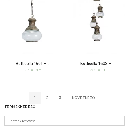
Botticella 1601 –…
Botticella 1603 –…
127.000
Ft
127.000
Ft
1
2
3
KÖVETKEZŐ
TERMÉKKERESŐ
Keresési
kifejezés: