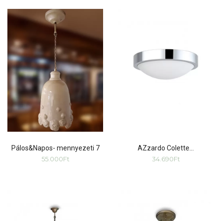
Pálos&Napos- mennyezeti 7
AZzardo Colette…
55.000
Ft
34.690
Ft