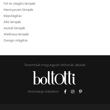
Fel-le világító lámpák
Mennyezeti lámpák
Képvilágítás
Álló lámpák
Asztali lámpák
Wellness lámpák
Design világítás
Teremtsük meg együtt otthonát, lakását.
Közösségi oldalakon