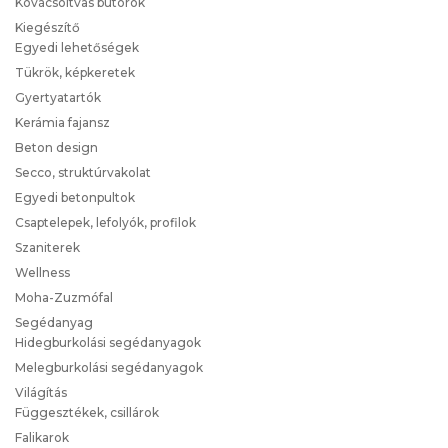
Kovácsoltvas bútorok
Kiegészítő
Egyedi lehetőségek
Tükrök, képkeretek
Gyertyatartók
Kerámia fajansz
Beton design
Secco, struktúrvakolat
Egyedi betonpultok
Csaptelepek, lefolyók, profilok
Szaniterek
Wellness
Moha-Zuzmófal
Segédanyag
Hidegburkolási segédanyagok
Melegburkolási segédanyagok
Világítás
Függesztékek, csillárok
Falikarok