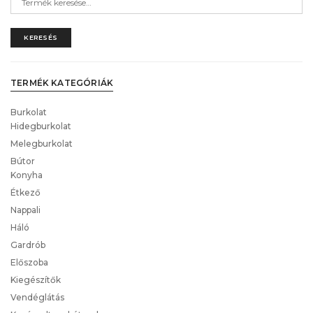
kifejezés:
KERESÉS
TERMÉK KATEGÓRIÁK
Burkolat
Hidegburkolat
Melegburkolat
Bútor
Konyha
Étkező
Nappali
Háló
Gardrób
Előszoba
Kiegészítők
Vendéglátás