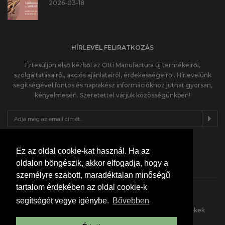
2026-03-18
HÍRLEVÉL FELIRATKOZÁS
Értesüljön első kézből az Otti Manufactura új termékeiről,
szolgáltatásairól, akciós ajánlatairól, érdekességeiről. Hírlevelünk
segítségével fontos és naprakész információkhoz juthat gyorsan,
kényelmesen. Szeretettel várjuk közösségünkben!
KÖVESS MINKET INSTÁN
Ez az oldal cookie-kat használ. Ha az
oldalon böngészik, akkor elfogadja, hogy a
személyre szabott, maradéktalan minőségű
tartalom érdekében az oldal cookie-k
segítségét vegye igénybe.
Bővebben
Otti Manufactura, teljes körű tervezés, kivitelezés, termékek
építkezéshez, felújításhoz.