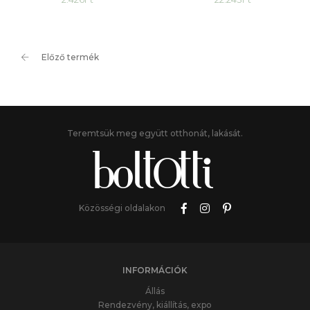
Előző termék
Teremtsük meg együtt otthonát, lakását.
Közösségi oldalakon
INFORMÁCIÓK
Állás
Rendezvény, kiállítás, expo