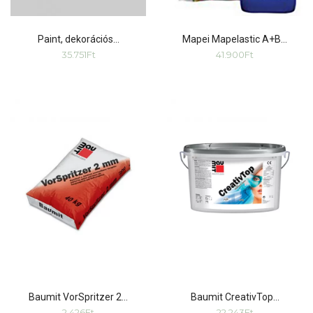
Paint, dekorációs…
Mapei Mapelastic A+B…
35.751
Ft
41.900
Ft
Baumit VorSpritzer 2…
Baumit CreativTop…
2.426
Ft
22.243
Ft