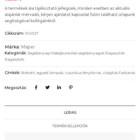
A termékek ára tájékoztató jellegűek, minden esetben az aktuális
árajánlat mérvadó, kérjen ajánlatot kapcsolat fülön található űrlapunk
segítségével kollégáinktól.
Cikkszám:
100327
Márka:
Mapei
Kategóriák:
Segédanyag
Hidegburkolási segédanyagok
Ragasztók
Ragasztók
Címkék:
Boltotti, egyedi lámpák, rusztikus fényforrás, világítás
Falikarok
Megosztás:
LEÍRÁS
TERMÉKJELLEMZŐK