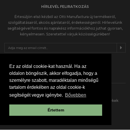
HÍRLEVÉL FELIRATKOZÁS
Értesüljön első kézből az Otti Manufactura új termékeiről,
szolgáltatásairól, akciós ajánlatairól, érdekességeiről. Hírlevelünk
segítségével fontos és naprakész információkhoz juthat gyorsan,
kényelmesen. Szeretettel várjuk közösségünkben!
KÖVESS MINKET INSTÁN
Ez az oldal cookie-kat használ. Ha az
oldalon böngészik, akkor elfogadja, hogy a
személyre szabott, maradéktalan minőségű
tartalom érdekében az oldal cookie-k
segítségét vegye igénybe.
Bővebben
Otti Manufactura, teljes körű tervezés, kivitelezés, termékek
építkezéshez, felújításhoz.
Értettem
© 2026 Otti Manufactura